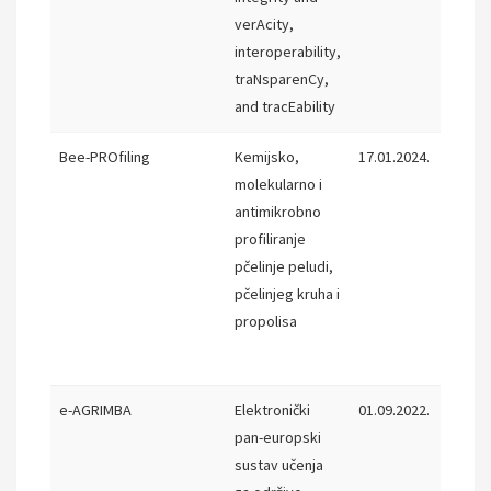
verAcity,
interoperability,
traNsparenCy,
and tracEability
Bee-PROfiling
Kemijsko,
17.01.2024.
02.10.
molekularno i
antimikrobno
profiliranje
pčelinje peludi,
pčelinjeg kruha i
propolisa
e-AGRIMBA
Elektronički
01.09.2022.
31.08.
pan-europski
sustav učenja