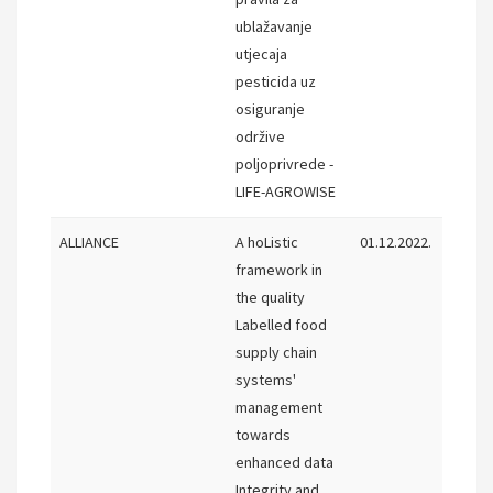
ublažavanje
utjecaja
pesticida uz
osiguranje
održive
poljoprivrede -
LIFE-AGROWISE
ALLIANCE
A hoListic
01.12.2022.
31.10.
framework in
the quality
Labelled food
supply chain
systems'
management
towards
enhanced data
Integrity and