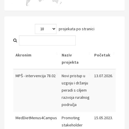
projekata po stranici
Akronim
Naziv
Početak
Završ
projekta
Akronim
Naziv
Početak
Završ
MPŠ - intervencija 78.02
Novi pristup u
13.07.2026.
14.07.
projekta
uzgoju i držanju
peradi s ciljem
razvoja ruralnog
područja
MedDietMenus4Campus
Promoting
15.05.2023.
14.05.
stakeholder