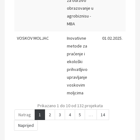
za održivo
obrazovanje u
agrobiznisu -
MBA
VOSKOV MOLJAC
Inovativne
01.02.2025.
31.07.
metode za
praćenje i
ekološki
prihvatljivo
upravljanje
voskovim
moljcima
Prikazano 1 do 10 od 132 projekata
Natrag
1
2
3
4
5
…
14
Naprijed