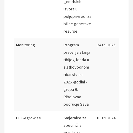
genetskih
izvora u
poljoprivredi za
biljne genetske
resurse
Monitoring
Program
24.09.2025.
15.11.
praćenja stanja
ribljeg fonda u
slatkovodnom
ribarstvu u
2025.-godini -
grupa B.
Ribolovno
područje Sava
LIFE-Agrowise
Smjernice za
01.05.2024.
31.10.
specifična
pravila za