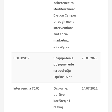
adherence to
Mediterranean
Diet on Campus
through menu
interventions
and social
marketing
strategies
POLJDVOR
Unaprjeđenje
29.03.2025.
29.03.
poljoprivrede
na području
Općine Dvor
Intervencija 70.05
Očuvanje,
24.07.2025.
31.12.
održivo
korištenje i
razvoj